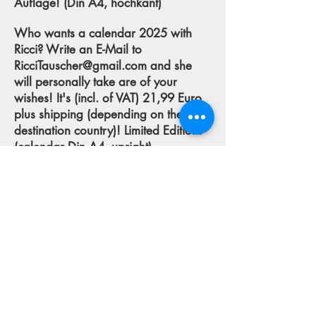
Auflage! (Din A4, hochkant)
Who wants a calendar 2025 with
Ricci? Write an E-Mail to
RicciTauscher@gmail.com
and she
will personally take are of your
wishes! It's (incl. of VAT) 21,99 Euro
plus shipping (depending on the
destination country)! Limited Edition!
(calendar Din A4, upright)
© 2026 Ricci Tauscher